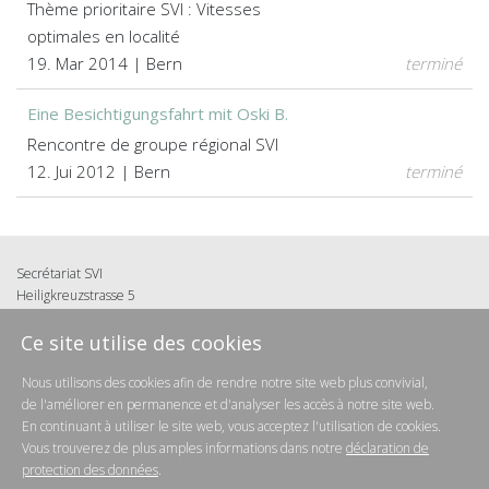
Thème prioritaire SVI : Vitesses
optimales en localité
19. Mar 2014 | Bern
terminé
Eine Besichtigungsfahrt mit Oski B.
Rencontre de groupe régional SVI
12. Jui 2012 | Bern
terminé
Secrétariat SVI
Heiligkreuzstrasse 5
9008 St.Gallen
Ce site utilise des cookies
T: 071 222 46 46
info@svi.ch
Nous utilisons des cookies afin de rendre notre site web plus convivial,
de l'améliorer en permanence et d'analyser les accès à notre site web.
En continuant à utiliser le site web, vous acceptez l'utilisation de cookies.
Protection des données
Vous trouverez de plus amples informations dans notre
déclaration de
protection des données
.