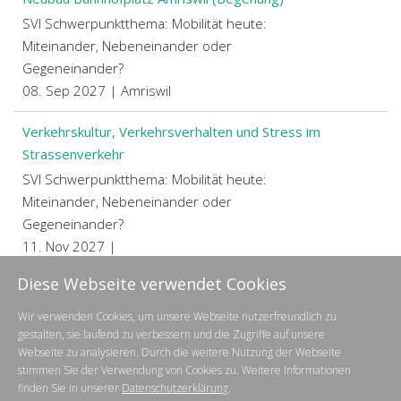
SVI Schwerpunktthema: Mobilität heute:
Miteinander, Nebeneinander oder
Gegeneinander?
08. Sep 2027 | Amriswil
Verkehrskultur, Verkehrsverhalten und Stress im
Strassenverkehr
SVI Schwerpunktthema: Mobilität heute:
Miteinander, Nebeneinander oder
Gegeneinander?
11. Nov 2027 |
Diese Webseite verwendet Cookies
Wir verwenden Cookies, um unsere Webseite nutzerfreundlich zu
Geschäftsstelle SVI | Heiligkreuzstrasse 5 | 9008 St.Gallen
gestalten, sie laufend zu verbessern und die Zugriffe auf unsere
071 222 46 46 |
info@svi.ch
Webseite zu analysieren. Durch die weitere Nutzung der Webseite
stimmen Sie der Verwendung von Cookies zu. Weitere Informationen
finden Sie in unserer
Datenschutzerklärung
.
Datenschutz