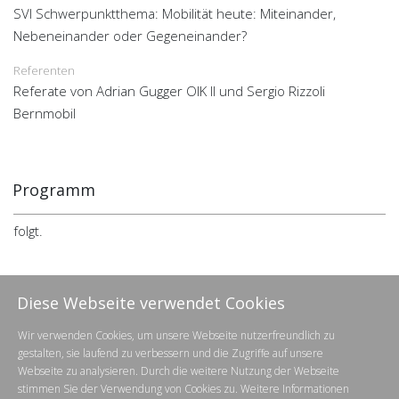
SVI Schwerpunktthema: Mobilität heute: Miteinander,
Nebeneinander oder Gegeneinander?
Referenten
Referate von Adrian Gugger OIK II und Sergio Rizzoli
Bernmobil
Programm
folgt.
Diese Webseite verwendet Cookies
Wir verwenden Cookies, um unsere Webseite nutzerfreundlich zu
Geschäftsstelle SVI | Heiligkreuzstrasse 5 | 9008 St.Gallen
gestalten, sie laufend zu verbessern und die Zugriffe auf unsere
071 222 46 46 |
info@svi.ch
Webseite zu analysieren. Durch die weitere Nutzung der Webseite
stimmen Sie der Verwendung von Cookies zu. Weitere Informationen