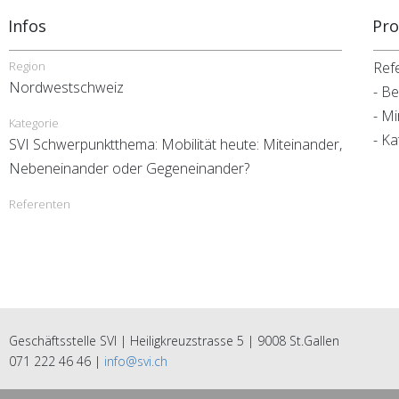
Infos
Pr
Region
Ref
Nordwestschweiz
- Be
- M
Kategorie
- K
SVI Schwerpunktthema: Mobilität heute: Miteinander,
Nebeneinander oder Gegeneinander?
Referenten
Geschäftsstelle SVI | Heiligkreuzstrasse 5 | 9008 St.Gallen
071 222 46 46 |
info@svi.ch