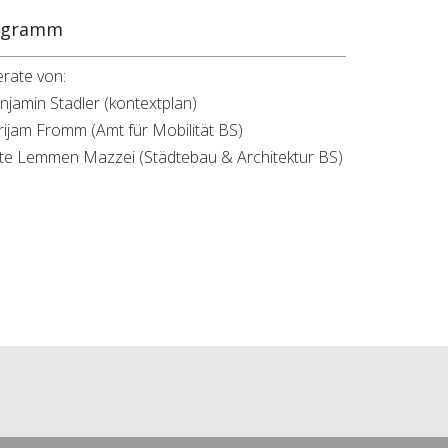
ogramm
erate von:
njamin Stadler (kontextplan)
irijam Fromm (Amt für Mobilität BS)
ate Lemmen Mazzei (Städtebau & Architektur BS)